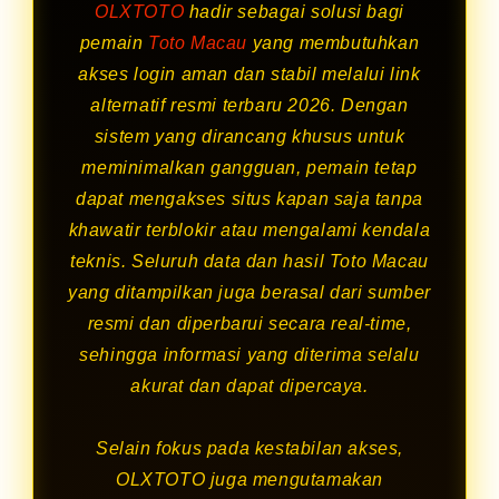
OLXTOTO
hadir sebagai solusi bagi
pemain
Toto Macau
yang membutuhkan
akses login aman dan stabil melalui link
alternatif resmi terbaru 2026. Dengan
sistem yang dirancang khusus untuk
meminimalkan gangguan, pemain tetap
dapat mengakses situs kapan saja tanpa
khawatir terblokir atau mengalami kendala
teknis. Seluruh data dan hasil Toto Macau
yang ditampilkan juga berasal dari sumber
resmi dan diperbarui secara real-time,
sehingga informasi yang diterima selalu
akurat dan dapat dipercaya.
Selain fokus pada kestabilan akses,
OLXTOTO juga mengutamakan