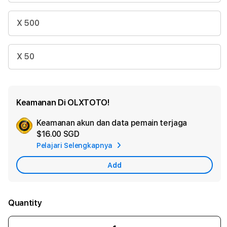
X 500
X 50
Keamanan Di OLXTOTO!
Keamanan akun dan data pemain terjaga
Ad
$16.00 SGD
App
Pelajari Selengkapnya
Car
Add
Quantity