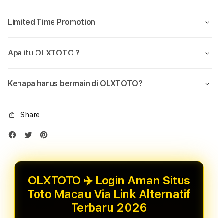
Limited Time Promotion
Apa itu OLXTOTO ?
Kenapa harus bermain di OLXTOTO?
Share
OLXTOTO ✈️ Login Aman Situs
Toto Macau Via Link Alternatif
Terbaru 2026