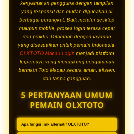
kenyamanan pengguna dengan tampilan
yang responsif dan mudah digunakan di
berbagai perangkat. Baik melalui desktop
maupun mobile, proses login terasa cepat
dan praktis. Ditambah dengan layanan
yang disesuaikan untuk pemain Indonesia,
OLXTOTO Macau Login
menjadi platform
terpercaya yang mendukung pengalaman
bermain Toto Macau secara aman, efisien,
dan tanpa gangguan.
5 PERTANYAAN UMUM
PEMAIN OLXTOTO
Apa fungsi link alternatif OLXTOTO?