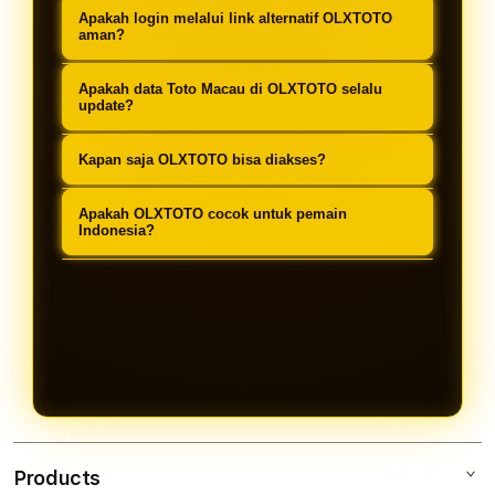
Link alternatif OLXTOTO berfungsi
Apakah login melalui link alternatif OLXTOTO
sebagai akses cadangan agar pemain
aman?
tetap bisa login dengan aman dan
Ya, link alternatif OLXTOTO
Apakah data Toto Macau di OLXTOTO selalu
lancar saat link utama bermasalah.
dirancang dengan sistem keamanan
update?
resmi yang melindungi data dan
OLXTOTO menampilkan data Toto
Kapan saja OLXTOTO bisa diakses?
aktivitas pemain saat login maupun
Macau yang diambil dari sumber
bermain.
OLXTOTO dapat diakses kapan saja
resmi dan diperbarui secara real-
Apakah OLXTOTO cocok untuk pemain
selama 24 jam melalui link alternatif
Indonesia?
time agar pemain mendapatkan
aktif, baik menggunakan perangkat
informasi yang akurat.
Ya, OLXTOTO dirancang khusus
desktop maupun mobile.
untuk pemain Indonesia dengan
akses login stabil, link alternatif
aktif, bahasa yang mudah dipahami,
serta layanan yang siap digunakan
kapan saja.
Products