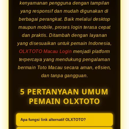
kenyamanan pengguna dengan tampilan
yang responsif dan mudah digunakan di
berbagai perangkat. Baik melalui desktop
maupun mobile, proses login terasa cepat
dan praktis. Ditambah dengan layanan
yang disesuaikan untuk pemain Indonesia,
OLXTOTO Macau Login
menjadi platform
terpercaya yang mendukung pengalaman
bermain Toto Macau secara aman, efisien,
dan tanpa gangguan.
5 PERTANYAAN UMUM
PEMAIN OLXTOTO
Apa fungsi link alternatif OLXTOTO?