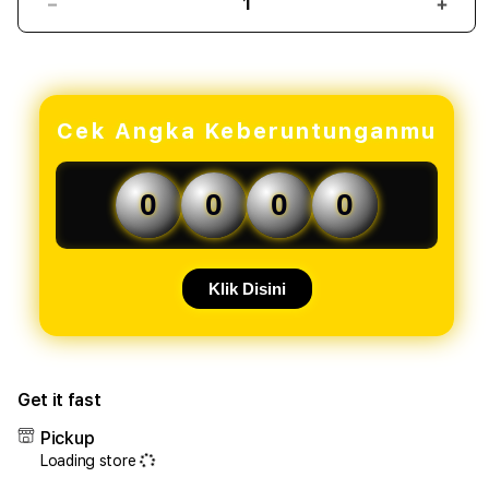
Decrease
Incr
quantity
quant
for
for
OLXTOTO
OLX
✈️
✈️
Cek Angka Keberuntunganmu
Login
Logi
Aman
Ama
Situs
Situs
0
0
0
0
Toto
Toto
Macau
Maca
Via
Via
Link
Link
Klik Disini
Alternatif
Alter
Terbaru
Terb
2026
2026
Get it fast
Pickup
Loading store