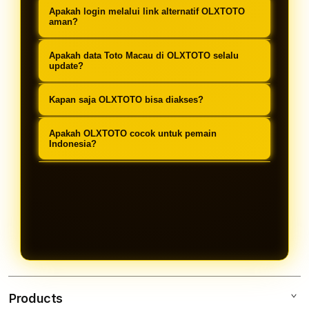
Link alternatif OLXTOTO berfungsi
Apakah login melalui link alternatif OLXTOTO
sebagai akses cadangan agar pemain
aman?
tetap bisa login dengan aman dan
Ya, link alternatif OLXTOTO
Apakah data Toto Macau di OLXTOTO selalu
lancar saat link utama bermasalah.
dirancang dengan sistem keamanan
update?
resmi yang melindungi data dan
OLXTOTO menampilkan data Toto
Kapan saja OLXTOTO bisa diakses?
aktivitas pemain saat login maupun
Macau yang diambil dari sumber
bermain.
OLXTOTO dapat diakses kapan saja
resmi dan diperbarui secara real-
Apakah OLXTOTO cocok untuk pemain
selama 24 jam melalui link alternatif
Indonesia?
time agar pemain mendapatkan
aktif, baik menggunakan perangkat
informasi yang akurat.
Ya, OLXTOTO dirancang khusus
desktop maupun mobile.
untuk pemain Indonesia dengan
akses login stabil, link alternatif
aktif, bahasa yang mudah dipahami,
serta layanan yang siap digunakan
kapan saja.
Products