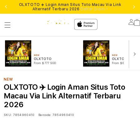
OLXTOTO ✈️ Login Aman Situs Toto Macau Via Link
Lo
Alternatif Terbaru 2026
Daftar Disini !
Lo
in
NEW
NEW
OLXTOTO
OLXTOTO LOGI
From $777 SGD
From $888 SGD
NEW
OLXTOTO ✈️ Login Aman Situs Toto
Macau Via Link Alternatif Terbaru
2026
SKU:
7854960410
Barcode:
7854960410