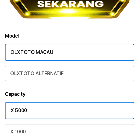
Model
OLXTOTO MACAU
OLXTOTO ALTERNATIF
Capacity
X 5000
X 1000