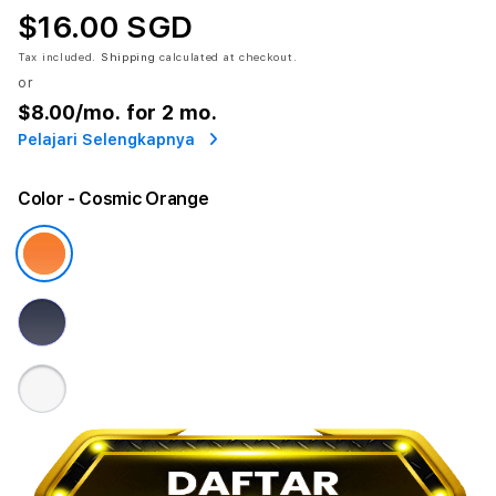
$16.00 SGD
Tax included.
Shipping
calculated at checkout.
or
$8.00
/mo. for 2 mo.
Pelajari Selengkapnya
Color
- Cosmic Orange