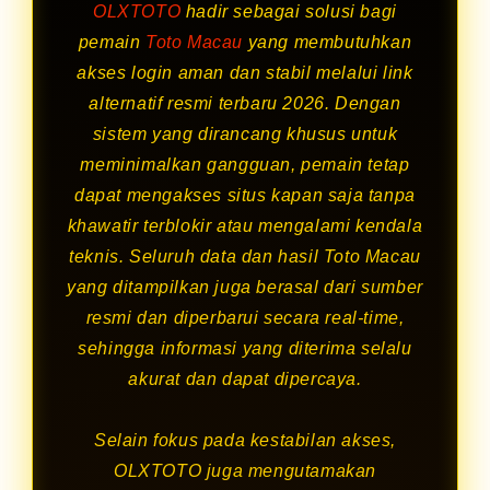
OLXTOTO
hadir sebagai solusi bagi
pemain
Toto Macau
yang membutuhkan
akses login aman dan stabil melalui link
alternatif resmi terbaru 2026. Dengan
sistem yang dirancang khusus untuk
meminimalkan gangguan, pemain tetap
dapat mengakses situs kapan saja tanpa
khawatir terblokir atau mengalami kendala
teknis. Seluruh data dan hasil Toto Macau
yang ditampilkan juga berasal dari sumber
resmi dan diperbarui secara real-time,
sehingga informasi yang diterima selalu
akurat dan dapat dipercaya.
Selain fokus pada kestabilan akses,
OLXTOTO juga mengutamakan