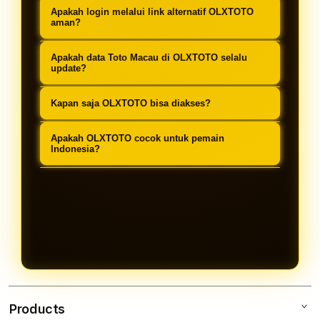
Link alternatif OLXTOTO berfungsi
Apakah login melalui link alternatif OLXTOTO
sebagai akses cadangan agar pemain
aman?
tetap bisa login dengan aman dan
Ya, link alternatif OLXTOTO
Apakah data Toto Macau di OLXTOTO selalu
lancar saat link utama bermasalah.
dirancang dengan sistem keamanan
update?
resmi yang melindungi data dan
OLXTOTO menampilkan data Toto
Kapan saja OLXTOTO bisa diakses?
aktivitas pemain saat login maupun
Macau yang diambil dari sumber
bermain.
OLXTOTO dapat diakses kapan saja
resmi dan diperbarui secara real-
Apakah OLXTOTO cocok untuk pemain
selama 24 jam melalui link alternatif
Indonesia?
time agar pemain mendapatkan
aktif, baik menggunakan perangkat
informasi yang akurat.
Ya, OLXTOTO dirancang khusus
desktop maupun mobile.
untuk pemain Indonesia dengan
akses login stabil, link alternatif
aktif, bahasa yang mudah dipahami,
serta layanan yang siap digunakan
kapan saja.
Products