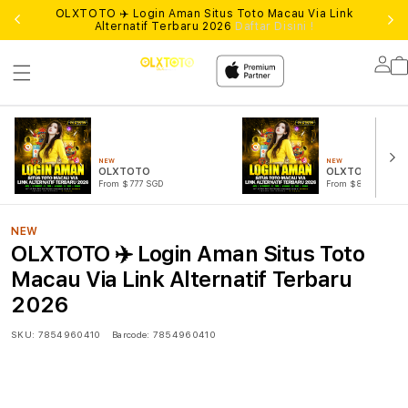
OLXTOTO ✈️ Login Aman Situs Toto Macau Via Link
Lo
Alternatif Terbaru 2026
Daftar Disini !
Lo
in
NEW
NEW
OLXTOTO
OLXTOTO LOGI
From $777 SGD
From $888 SGD
NEW
OLXTOTO ✈️ Login Aman Situs Toto
Macau Via Link Alternatif Terbaru
2026
SKU:
7854960410
Barcode:
7854960410