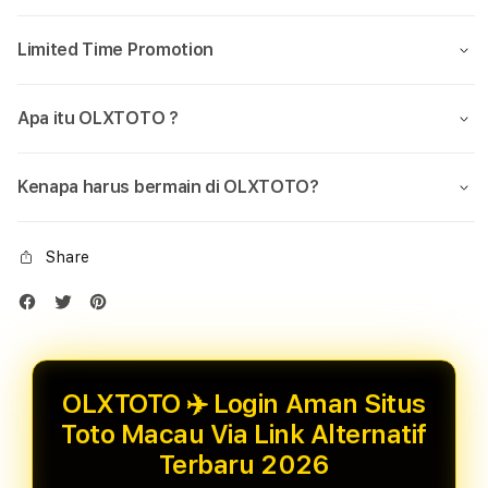
Limited Time Promotion
Apa itu OLXTOTO ?
Kenapa harus bermain di OLXTOTO?
Share
OLXTOTO ✈️ Login Aman Situs
Toto Macau Via Link Alternatif
Terbaru 2026