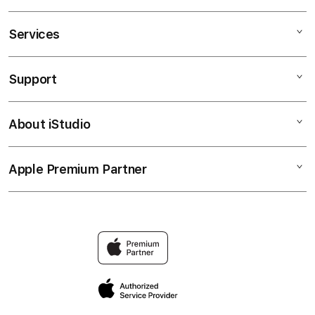
Services
OLXTOTO
OLXTOTO LOGIN
Support
AppleCare+
OLXTOTO MACAU
Corporate
TOTO MACAU
About iStudio
My Account
Toto Macau
OLXTOTO LINK
Collection & Delivery
Elush Service Provider
OLXTOTO ALTERNATIF
Apple Premium Partner
About Us
Returns & Exchanges
Financing Options
OLXTOTO 4D
Find an iStudio near you
Contact Us
Trade-in
OLXTOTO MACAU LOGIN
Why Shop at iStudio
FAQ
Traveller’s Reservation
Elush Corporate Website
Privacy Policy
Site Terms of Use