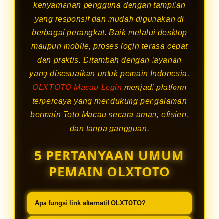
kenyamanan pengguna dengan tampilan
yang responsif dan mudah digunakan di
berbagai perangkat. Baik melalui desktop
maupun mobile, proses login terasa cepat
dan praktis. Ditambah dengan layanan
yang disesuaikan untuk pemain Indonesia,
OLXTOTO Macau Login
menjadi platform
terpercaya yang mendukung pengalaman
bermain Toto Macau secara aman, efisien,
dan tanpa gangguan.
5 PERTANYAAN UMUM
PEMAIN OLXTOTO
Apa fungsi link alternatif OLXTOTO?