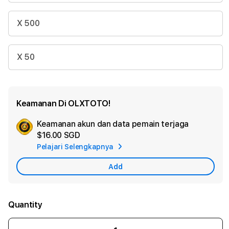
X 500
X 50
Keamanan Di OLXTOTO!
Keamanan akun dan data pemain terjaga
Ad
$16.00 SGD
App
Pelajari Selengkapnya
Car
Add
Quantity