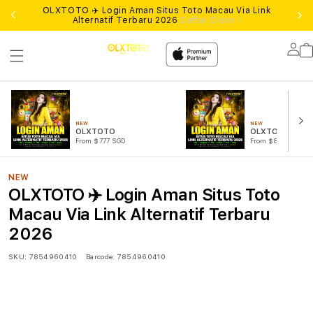
OLXTOTO ✈️ Login Aman Situs Toto Macau Via Link
Lo
Alternatif Terbaru 2026
Daftar Disini !
Lo
in
NEW
NEW
OLXTOTO
OLXTOTO LOGI
From $777 SGD
From $888 SGD
NEW
OLXTOTO ✈️ Login Aman Situs Toto
Macau Via Link Alternatif Terbaru
2026
SKU:
7854960410
Barcode:
7854960410