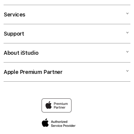
Services
OLXTOTO
OLXTOTO LOGIN
Support
AppleCare+
OLXTOTO MACAU
Corporate
TOTO MACAU
About iStudio
My Account
Toto Macau
OLXTOTO LINK
Collection & Delivery
Elush Service Provider
OLXTOTO ALTERNATIF
Apple Premium Partner
About Us
Returns & Exchanges
Financing Options
OLXTOTO 4D
Find an iStudio near you
Contact Us
Trade-in
OLXTOTO MACAU LOGIN
Why Shop at iStudio
FAQ
Traveller’s Reservation
Elush Corporate Website
Privacy Policy
Site Terms of Use