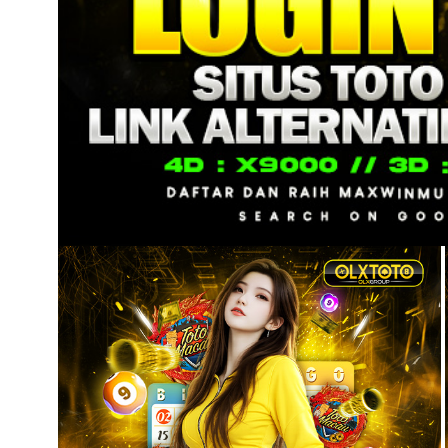
Open
media
1
in
modal