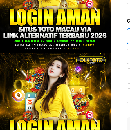
C
Open
media
3
in
modal