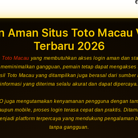
media
9
in
modal
 Aman Situs Toto Macau Vi
Terbaru 2026
n
Toto Macau
yang membutuhkan akses login aman dan stabil
meminimalkan gangguan, pemain tetap dapat mengakses sit
il Toto Macau yang ditampilkan juga berasal dari sumber 
informasi yang diterima selalu akurat dan dapat dipercaya.
TO juga mengutamakan kenyamanan pengguna dengan tamp
aupun mobile, proses login terasa cepat dan praktis. Dit
njadi platform terpercaya yang mendukung pengalaman be
tanpa gangguan.