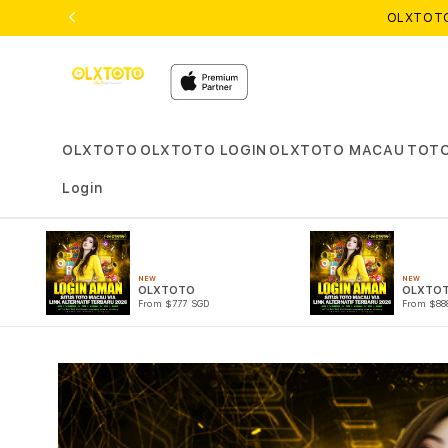
OLXTOTO 
OLXTOTO
OLXTOTO LOGIN
OLXTOTO MACAU
TOT
Login
NEW
NEW
OLXTOTO
OLXTOT
From $777 SGD
From $88
Skip to
product
information