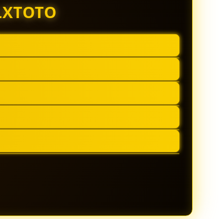
LXTOTO
dengan aman dan lancar saat link utama
 dan aktivitas pemain saat login maupun
cara real-time agar pemain mendapatkan
n perangkat desktop maupun mobile.
f aktif, bahasa yang mudah dipahami, serta