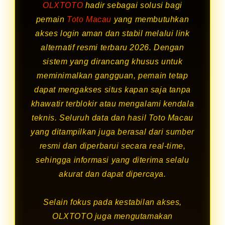
OLXTOTO
hadir sebagai solusi bagi
pemain
Toto Macau
yang membutuhkan
akses login aman dan stabil melalui link
alternatif resmi terbaru 2026. Dengan
sistem yang dirancang khusus untuk
meminimalkan gangguan, pemain tetap
dapat mengakses situs kapan saja tanpa
khawatir terblokir atau mengalami kendala
teknis. Seluruh data dan hasil Toto Macau
yang ditampilkan juga berasal dari sumber
resmi dan diperbarui secara real-time,
sehingga informasi yang diterima selalu
akurat dan dapat dipercaya.
Selain fokus pada kestabilan akses,
OLXTOTO juga mengutamakan