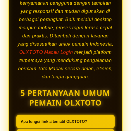
kenyamanan pengguna dengan tampilan
yang responsif dan mudah digunakan di
berbagai perangkat. Baik melalui desktop
maupun mobile, proses login terasa cepat
dan praktis. Ditambah dengan layanan
yang disesuaikan untuk pemain Indonesia,
OLXTOTO Macau Login
menjadi platform
terpercaya yang mendukung pengalaman
bermain Toto Macau secara aman, efisien,
dan tanpa gangguan.
5 PERTANYAAN UMUM
PEMAIN OLXTOTO
Apa fungsi link alternatif OLXTOTO?