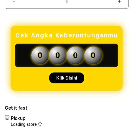
Decrease
Incr
quantity
quant
for
for
OLXTOTO
OLX
✈️
✈️
Cek Angka Keberuntunganmu
Login
Logi
Aman
Ama
Situs
Situs
0
0
0
0
Toto
Toto
Macau
Maca
Via
Via
Link
Link
Klik Disini
Alternatif
Alter
Terbaru
Terb
2026
2026
Get it fast
Pickup
Loading store