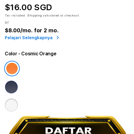
$16.00 SGD
Tax included.
Shipping
calculated at checkout.
or
$8.00
/mo. for 2 mo.
Pelajari Selengkapnya
Color
- Cosmic Orange