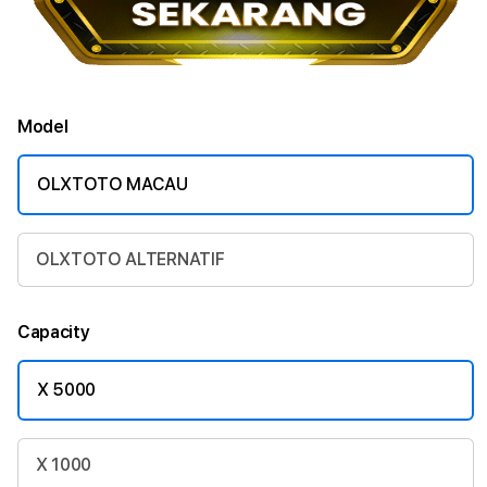
Model
OLXTOTO MACAU
OLXTOTO ALTERNATIF
Capacity
X 5000
X 1000