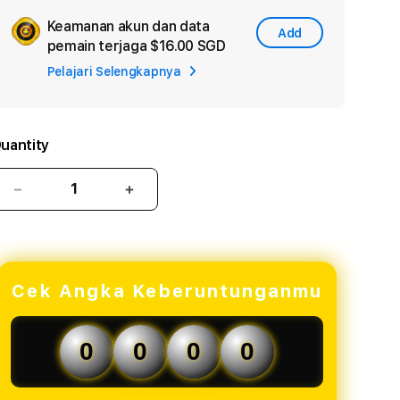
Keamanan akun dan data
Add
Add
pemain terjaga
$16.00 SGD
Apple
Pelajari Selengkapnya
Care
uantity
Decrease
Increase
quantity
quantity
for
for
OLXTOTO
OLXTOTO
✈️
✈️
Cek Angka Keberuntunganmu
Login
Login
Aman
Aman
Situs
Situs
0
0
0
0
Toto
Toto
Macau
Macau
Via
Via