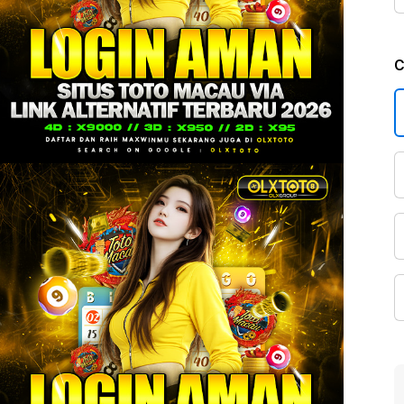
C
Open
media
3
in
modal