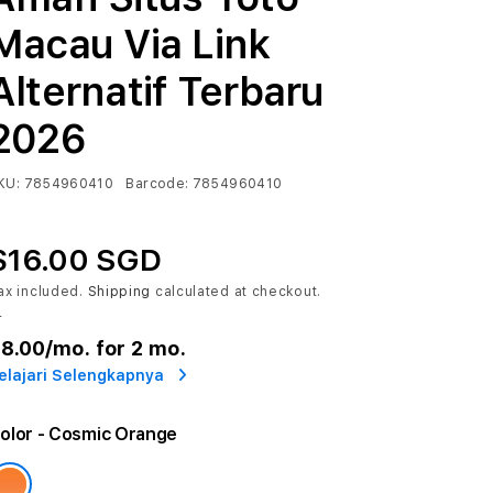
Macau Via Link
Alternatif Terbaru
2026
KU:
7854960410
Barcode:
7854960410
$16.00 SGD
ax included.
Shipping
calculated at checkout.
r
8.00
/mo. for 2 mo.
elajari Selengkapnya
olor
- Cosmic Orange