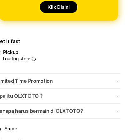
Link
Link
Klik Disini
Alternatif
Alternatif
Terbaru
Terbaru
2026
2026
et it fast
Pickup
Loading store
imited Time Promotion
pa itu OLXTOTO ?
enapa harus bermain di OLXTOTO?
Share