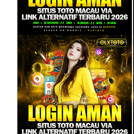
Open
media
4
in
modal