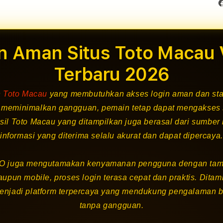
media
9
in
modal
 Aman Situs Toto Macau Vi
Terbaru 2026
n
Toto Macau
yang membutuhkan akses login aman dan stabil
meminimalkan gangguan, pemain tetap dapat mengakses sit
il Toto Macau yang ditampilkan juga berasal dari sumber 
informasi yang diterima selalu akurat dan dapat dipercaya.
TO juga mengutamakan kenyamanan pengguna dengan tamp
aupun mobile, proses login terasa cepat dan praktis. Dit
njadi platform terpercaya yang mendukung pengalaman be
tanpa gangguan.