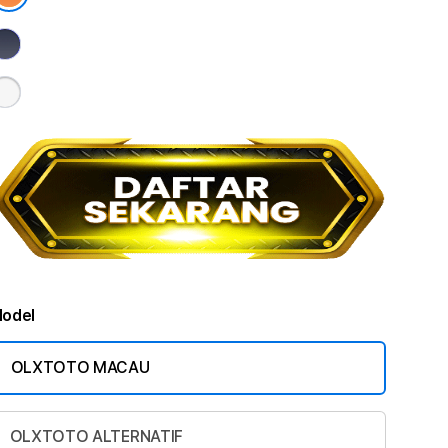
odel
OLXTOTO MACAU
OLXTOTO ALTERNATIF