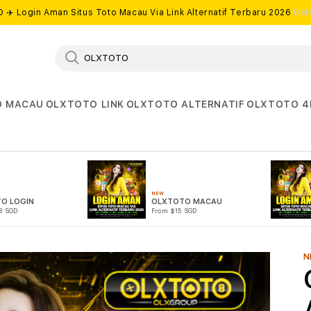
✈️ Login Aman Situs Toto Macau Via Link Alternatif Terbaru 2026
Daft
O MACAU
OLXTOTO LINK
OLXTOTO ALTERNATIF
OLXTOTO 4
NEW
O LOGIN
OLXTOTO MACAU
8 SGD
From $15 SGD
N