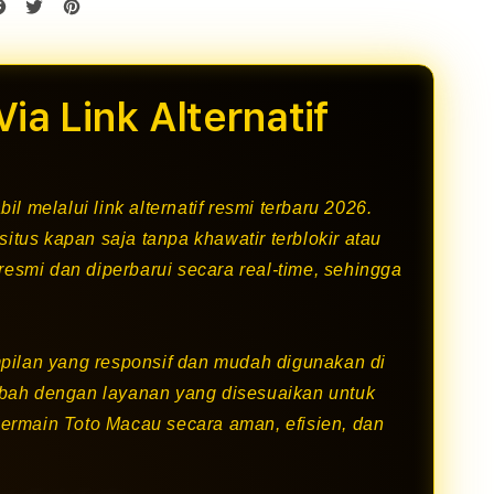
a Link Alternatif
 melalui link alternatif resmi terbaru 2026.
us kapan saja tanpa khawatir terblokir atau
resmi dan diperbarui secara real-time, sehingga
ilan yang responsif dan mudah digunakan di
ambah dengan layanan yang disesuaikan untuk
rmain Toto Macau secara aman, efisien, dan