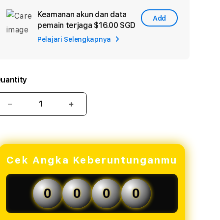
Keamanan akun dan data
Add
Add
pemain terjaga
$16.00 SGD
Apple
Pelajari Selengkapnya
Care
uantity
Decrease
Increase
quantity
quantity
for
for
OLXTOTO
OLXTOTO
✈️
✈️
Cek Angka Keberuntunganmu
Login
Login
Aman
Aman
Situs
Situs
0
0
0
0
Toto
Toto
Macau
Macau
Via
Via