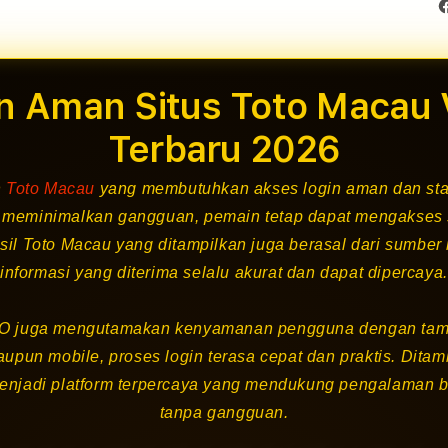
media
9
in
modal
 Aman Situs Toto Macau Vi
Terbaru 2026
n
Toto Macau
yang membutuhkan akses login aman dan stabil
meminimalkan gangguan, pemain tetap dapat mengakses sit
il Toto Macau yang ditampilkan juga berasal dari sumber 
informasi yang diterima selalu akurat dan dapat dipercaya.
TO juga mengutamakan kenyamanan pengguna dengan tamp
aupun mobile, proses login terasa cepat dan praktis. Dit
njadi platform terpercaya yang mendukung pengalaman be
tanpa gangguan.