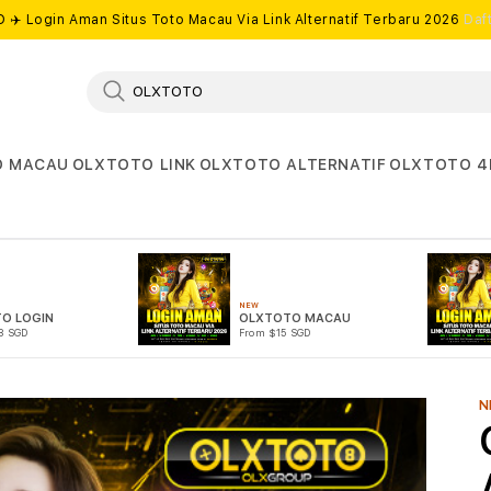
✈️ Login Aman Situs Toto Macau Via Link Alternatif Terbaru 2026
Daft
O MACAU
OLXTOTO LINK
OLXTOTO ALTERNATIF
OLXTOTO 4
NEW
O LOGIN
OLXTOTO MACAU
8 SGD
From $15 SGD
N