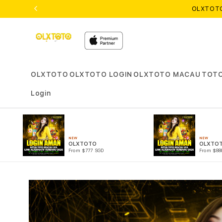
OLXTOTO 
OLXTOTO
OLXTOTO LOGIN
OLXTOTO MACAU
TOT
Login
NEW
NEW
OLXTOTO
OLXTOT
From $777 SGD
From $88
Skip to
product
information