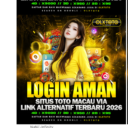
Open
media
6
in
modal
Open
of
NaN
/
-Infinity