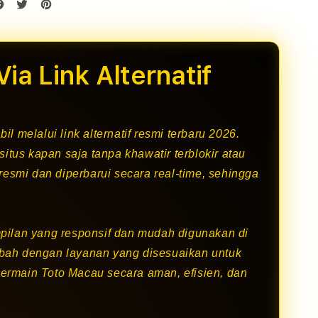
a Link Alternatif
 melalui link alternatif resmi terbaru 2026.
us kapan saja tanpa khawatir terblokir atau
resmi dan diperbarui secara real-time, sehingga
ilan yang responsif dan mudah digunakan di
ambah dengan layanan yang disesuaikan untuk
rmain Toto Macau secara aman, efisien, dan