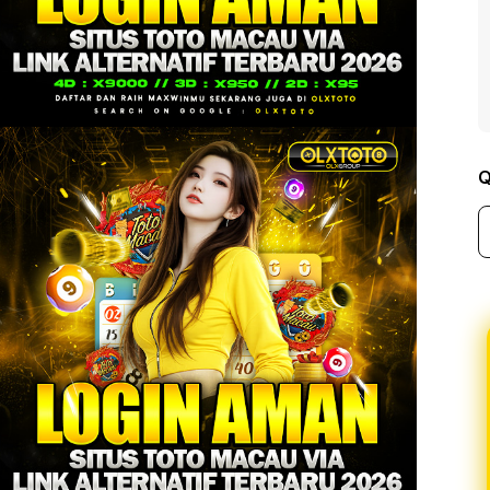
Open
media
5
Q
in
modal