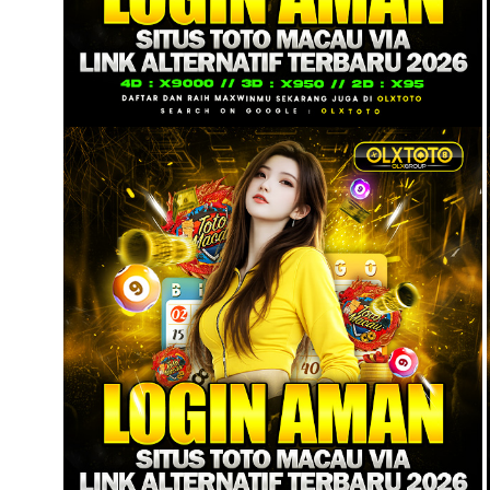
Open
media
4
in
modal