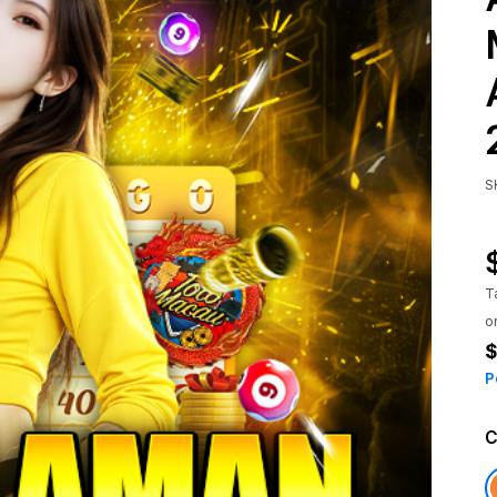
S
T
o
$
P
C