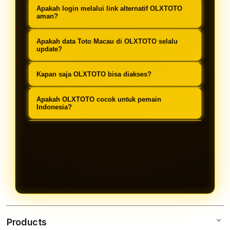
Link alternatif OLXTOTO berfungsi
Apakah login melalui link alternatif OLXTOTO
sebagai akses cadangan agar pemain
aman?
tetap bisa login dengan aman dan
Ya, link alternatif OLXTOTO
Apakah data Toto Macau di OLXTOTO selalu
lancar saat link utama bermasalah.
dirancang dengan sistem keamanan
update?
resmi yang melindungi data dan
OLXTOTO menampilkan data Toto
Kapan saja OLXTOTO bisa diakses?
aktivitas pemain saat login maupun
Macau yang diambil dari sumber
bermain.
OLXTOTO dapat diakses kapan saja
resmi dan diperbarui secara real-
Apakah OLXTOTO cocok untuk pemain
selama 24 jam melalui link alternatif
Indonesia?
time agar pemain mendapatkan
aktif, baik menggunakan perangkat
informasi yang akurat.
Ya, OLXTOTO dirancang khusus
desktop maupun mobile.
untuk pemain Indonesia dengan
akses login stabil, link alternatif
aktif, bahasa yang mudah dipahami,
serta layanan yang siap digunakan
kapan saja.
Products