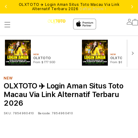
OLXTOTO ✈️ Login Aman Situs Toto Macau Via Link
Lo
Alternatif Terbaru 2026
Daftar Disini !
Lo
in
NEW
NEW
OLXTOTO
OLXTOTO LOGI
From $777 SGD
From $888 SGD
NEW
OLXTOTO ✈️ Login Aman Situs Toto
Macau Via Link Alternatif Terbaru
2026
SKU:
7854960410
Barcode:
7854960410