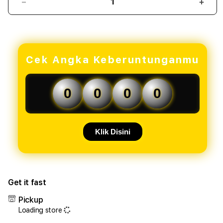
Decrease
Incr
quantity
quant
for
for
OLXTOTO
OLX
✈️
✈️
Cek Angka Keberuntunganmu
Login
Logi
Aman
Ama
Situs
Situs
0
0
0
0
Toto
Toto
Macau
Maca
Via
Via
Link
Link
Klik Disini
Alternatif
Alter
Terbaru
Terb
2026
2026
Get it fast
Pickup
Loading store