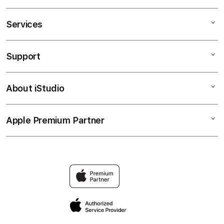
Services
OLXTOTO
OLXTOTO LOGIN
Support
AppleCare+
OLXTOTO MACAU
Corporate
TOTO MACAU
About iStudio
My Account
Toto Macau
OLXTOTO LINK
Collection & Delivery
Elush Service Provider
OLXTOTO ALTERNATIF
Apple Premium Partner
About Us
Returns & Exchanges
Financing Options
OLXTOTO 4D
Find an iStudio near you
Contact Us
Trade-in
OLXTOTO MACAU LOGIN
Why Shop at iStudio
FAQ
Traveller’s Reservation
Elush Corporate Website
Privacy Policy
Site Terms of Use