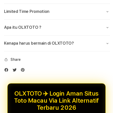
Limited Time Promotion
Apa itu OLXTOTO ?
Kenapa harus bermain di OLXTOTO?
Share
OLXTOTO ✈️ Login Aman Situs
Toto Macau Via Link Alternatif
Terbaru 2026